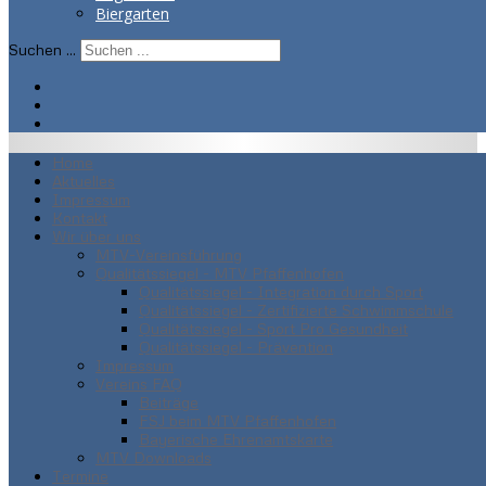
Biergarten
Suchen ...
Home
Aktuelles
Impressum
Kontakt
Wir über uns
MTV-Vereinsführung
Qualitätssiegel - MTV Pfaffenhofen
Qualitätssiegel - Integration durch Sport
Qualitätssiegel - Zertifizierte Schwimmschule
Qualitätssiegel - Sport Pro Gesundheit
Qualitätssiegel - Prävention
Impressum
Vereins FAQ
Beiträge
FSJ beim MTV Pfaffenhofen
Bayerische Ehrenamtskarte
MTV Downloads
Termine