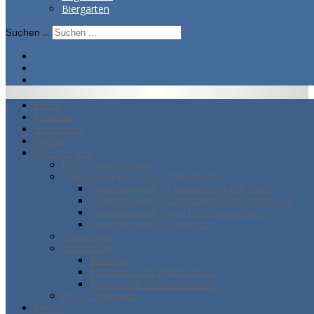
Biergarten
Suchen ...
Home
Aktuelles
Impressum
Kontakt
Wir über uns
MTV-Vereinsführung
Qualitätssiegel - MTV Pfaffenhofen
Qualitätssiegel - Integration durch Sport
Qualitätssiegel - Zertifizierte Schwimmschule
Qualitätssiegel - Sport Pro Gesundheit
Qualitätssiegel - Prävention
Impressum
Vereins FAQ
Beiträge
FSJ beim MTV Pfaffenhofen
Bayerische Ehrenamtskarte
MTV Downloads
Termine