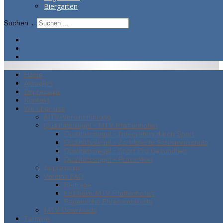
Biergarten
Suchen ...
Home
Aktuelles
Impressum
Kontakt
Wir über uns
MTV-Vereinsführung
Qualitätssiegel - MTV Pfaffenhofen
Qualitätssiegel - Integration durch Sport
Qualitätssiegel - Zertifizierte Schwimmschule
Qualitätssiegel - Sport Pro Gesundheit
Qualitätssiegel - Prävention
Impressum
Vereins FAQ
Beiträge
FSJ beim MTV Pfaffenhofen
Bayerische Ehrenamtskarte
MTV Downloads
Termine