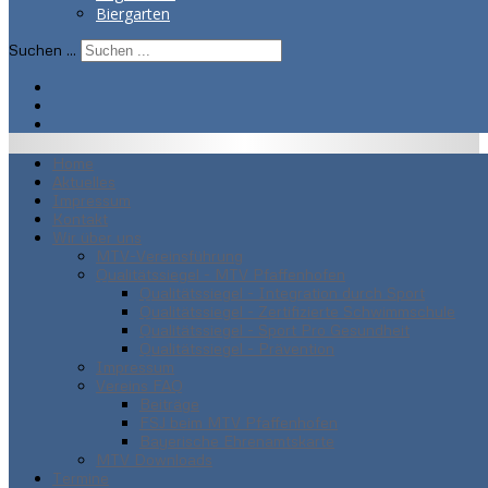
Biergarten
Suchen ...
Home
Aktuelles
Impressum
Kontakt
Wir über uns
MTV-Vereinsführung
Qualitätssiegel - MTV Pfaffenhofen
Qualitätssiegel - Integration durch Sport
Qualitätssiegel - Zertifizierte Schwimmschule
Qualitätssiegel - Sport Pro Gesundheit
Qualitätssiegel - Prävention
Impressum
Vereins FAQ
Beiträge
FSJ beim MTV Pfaffenhofen
Bayerische Ehrenamtskarte
MTV Downloads
Termine