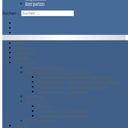
Biergarten
Suchen ...
Home
Aktuelles
Impressum
Kontakt
Wir über uns
MTV-Vereinsführung
Qualitätssiegel - MTV Pfaffenhofen
Qualitätssiegel - Integration durch Sport
Qualitätssiegel - Zertifizierte Schwimmschule
Qualitätssiegel - Sport Pro Gesundheit
Qualitätssiegel - Prävention
Impressum
Vereins FAQ
Beiträge
FSJ beim MTV Pfaffenhofen
Bayerische Ehrenamtskarte
MTV Downloads
Termine