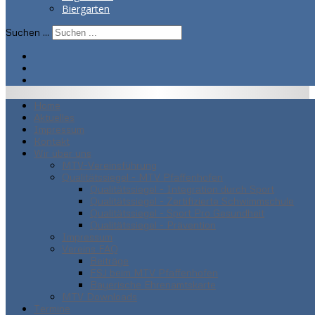
Biergarten
Suchen ...
Home
Aktuelles
Impressum
Kontakt
Wir über uns
MTV-Vereinsführung
Qualitätssiegel - MTV Pfaffenhofen
Qualitätssiegel - Integration durch Sport
Qualitätssiegel - Zertifizierte Schwimmschule
Qualitätssiegel - Sport Pro Gesundheit
Qualitätssiegel - Prävention
Impressum
Vereins FAQ
Beiträge
FSJ beim MTV Pfaffenhofen
Bayerische Ehrenamtskarte
MTV Downloads
Termine