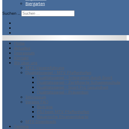
Biergarten
Suchen ...
Home
Aktuelles
Impressum
Kontakt
Wir über uns
MTV-Vereinsführung
Qualitätssiegel - MTV Pfaffenhofen
Qualitätssiegel - Integration durch Sport
Qualitätssiegel - Zertifizierte Schwimmschule
Qualitätssiegel - Sport Pro Gesundheit
Qualitätssiegel - Prävention
Impressum
Vereins FAQ
Beiträge
FSJ beim MTV Pfaffenhofen
Bayerische Ehrenamtskarte
MTV Downloads
Termine