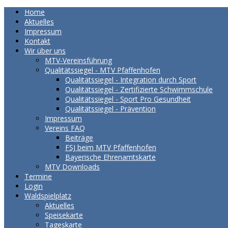
Home
Aktuelles
Impressum
Kontakt
Wir über uns
MTV-Vereinsführung
Qualitätssiegel - MTV Pfaffenhofen
Qualitätssiegel - Integration durch Sport
Qualitätssiegel - Zertifizierte Schwimmschule
Qualitätssiegel - Sport Pro Gesundheit
Qualitätssiegel - Prävention
Impressum
Vereins FAQ
Beiträge
FSJ beim MTV Pfaffenhofen
Bayerische Ehrenamtskarte
MTV Downloads
Termine
Login
Waldspielplatz
Aktuelles
Speisekarte
Tageskarte