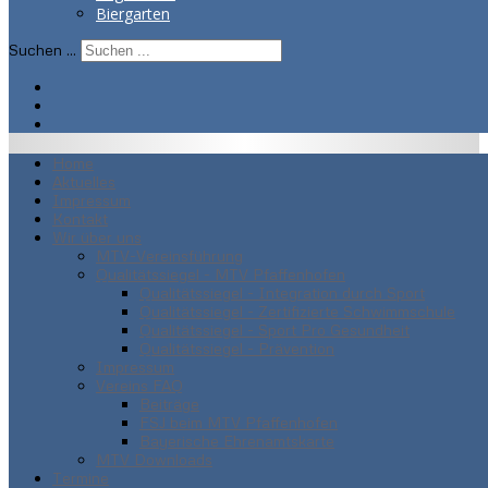
Biergarten
Suchen ...
Home
Aktuelles
Impressum
Kontakt
Wir über uns
MTV-Vereinsführung
Qualitätssiegel - MTV Pfaffenhofen
Qualitätssiegel - Integration durch Sport
Qualitätssiegel - Zertifizierte Schwimmschule
Qualitätssiegel - Sport Pro Gesundheit
Qualitätssiegel - Prävention
Impressum
Vereins FAQ
Beiträge
FSJ beim MTV Pfaffenhofen
Bayerische Ehrenamtskarte
MTV Downloads
Termine