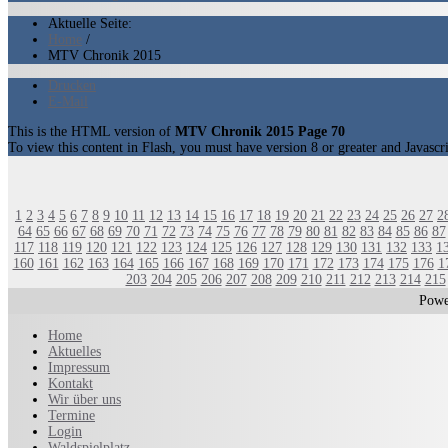
Aktuelle Seite:
Home
/
MTV Chronik 2015
Drucken
E-Mail
This is the HTML version of
MTV Chronik 2015 Page 70
To view this content in Flash, you must have version 8 or greater and Javasc
1
2
3
4
5
6
7
8
9
10
11
12
13
14
15
16
17
18
19
20
21
22
23
24
25
26
27
2
64
65
66
67
68
69
70
71
72
73
74
75
76
77
78
79
80
81
82
83
84
85
86
87
117
118
119
120
121
122
123
124
125
126
127
128
129
130
131
132
133
1
160
161
162
163
164
165
166
167
168
169
170
171
172
173
174
175
176
1
203
204
205
206
207
208
209
210
211
212
213
214
215
Powe
Home
Aktuelles
Impressum
Kontakt
Wir über uns
Termine
Login
Waldspielplatz