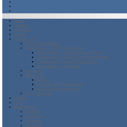
Home
Aktuelles
Impressum
Kontakt
Wir über uns
MTV-Vereinsführung
Qualitätssiegel - MTV Pfaffenhofen
Qualitätssiegel - Integration durch Sport
Qualitätssiegel - Zertifizierte Schwimmschule
Qualitätssiegel - Sport Pro Gesundheit
Qualitätssiegel - Prävention
Impressum
Vereins FAQ
Beiträge
FSJ beim MTV Pfaffenhofen
Bayerische Ehrenamtskarte
MTV Downloads
Termine
Login
Waldspielplatz
Aktuelles
Speisekarte
Tageskarte
Biergarten