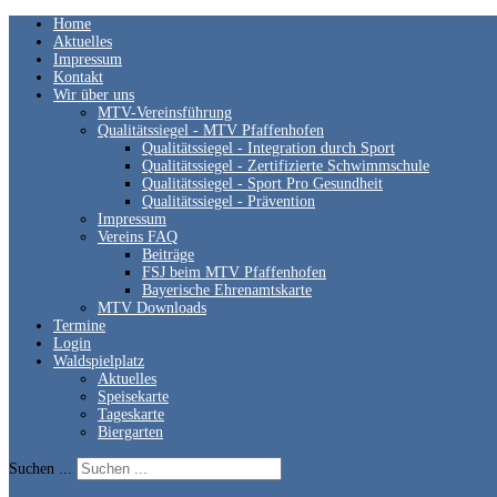
Home
Aktuelles
Impressum
Kontakt
Wir über uns
MTV-Vereinsführung
Qualitätssiegel - MTV Pfaffenhofen
Qualitätssiegel - Integration durch Sport
Qualitätssiegel - Zertifizierte Schwimmschule
Qualitätssiegel - Sport Pro Gesundheit
Qualitätssiegel - Prävention
Impressum
Vereins FAQ
Beiträge
FSJ beim MTV Pfaffenhofen
Bayerische Ehrenamtskarte
MTV Downloads
Termine
Login
Waldspielplatz
Aktuelles
Speisekarte
Tageskarte
Biergarten
Suchen ...