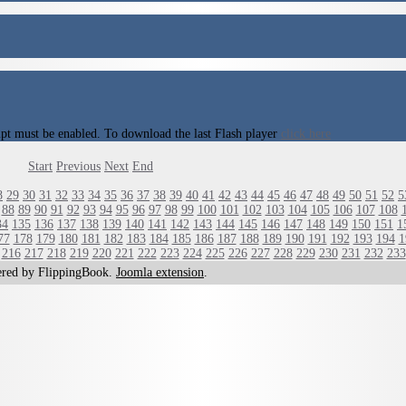
ript must be enabled. To download the last Flash player
click here
Start
Previous
Next
End
8
29
30
31
32
33
34
35
36
37
38
39
40
41
42
43
44
45
46
47
48
49
50
51
52
5
88
89
90
91
92
93
94
95
96
97
98
99
100
101
102
103
104
105
106
107
108
34
135
136
137
138
139
140
141
142
143
144
145
146
147
148
149
150
151
1
77
178
179
180
181
182
183
184
185
186
187
188
189
190
191
192
193
194
1
216
217
218
219
220
221
222
223
224
225
226
227
228
229
230
231
232
233
red by FlippingBook.
Joomla extension
.