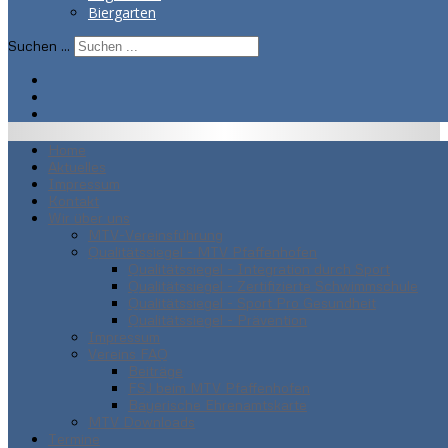
Biergarten
Suchen ...
Home
Aktuelles
Impressum
Kontakt
Wir über uns
MTV-Vereinsführung
Qualitätssiegel - MTV Pfaffenhofen
Qualitätssiegel - Integration durch Sport
Qualitätssiegel - Zertifizierte Schwimmschule
Qualitätssiegel - Sport Pro Gesundheit
Qualitätssiegel - Prävention
Impressum
Vereins FAQ
Beiträge
FSJ beim MTV Pfaffenhofen
Bayerische Ehrenamtskarte
MTV Downloads
Termine