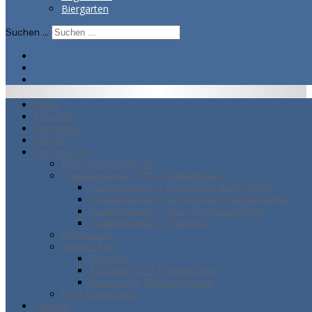
Biergarten
Suchen ...
Home
Aktuelles
Impressum
Kontakt
Wir über uns
MTV-Vereinsführung
Qualitätssiegel - MTV Pfaffenhofen
Qualitätssiegel - Integration durch Sport
Qualitätssiegel - Zertifizierte Schwimmschule
Qualitätssiegel - Sport Pro Gesundheit
Qualitätssiegel - Prävention
Impressum
Vereins FAQ
Beiträge
FSJ beim MTV Pfaffenhofen
Bayerische Ehrenamtskarte
MTV Downloads
Termine