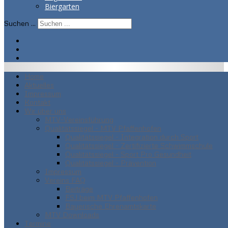
Biergarten
Suchen ...
Home
Aktuelles
Impressum
Kontakt
Wir über uns
MTV-Vereinsführung
Qualitätssiegel - MTV Pfaffenhofen
Qualitätssiegel - Integration durch Sport
Qualitätssiegel - Zertifizierte Schwimmschule
Qualitätssiegel - Sport Pro Gesundheit
Qualitätssiegel - Prävention
Impressum
Vereins FAQ
Beiträge
FSJ beim MTV Pfaffenhofen
Bayerische Ehrenamtskarte
MTV Downloads
Termine