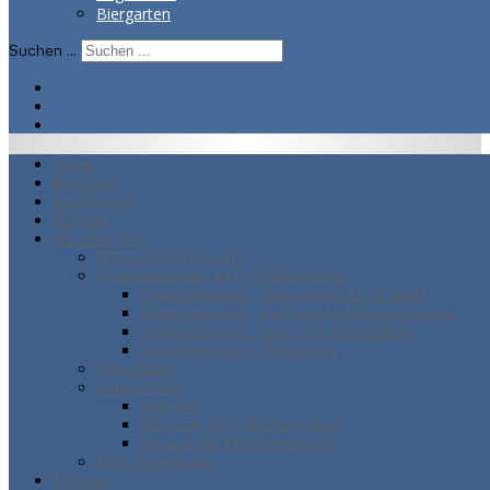
Biergarten
Suchen ...
Home
Aktuelles
Impressum
Kontakt
Wir über uns
MTV-Vereinsführung
Qualitätssiegel - MTV Pfaffenhofen
Qualitätssiegel - Integration durch Sport
Qualitätssiegel - Zertifizierte Schwimmschule
Qualitätssiegel - Sport Pro Gesundheit
Qualitätssiegel - Prävention
Impressum
Vereins FAQ
Beiträge
FSJ beim MTV Pfaffenhofen
Bayerische Ehrenamtskarte
MTV Downloads
Termine