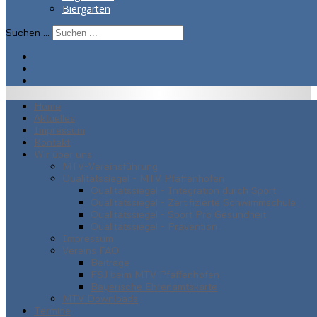
Biergarten
Suchen ...
Home
Aktuelles
Impressum
Kontakt
Wir über uns
MTV-Vereinsführung
Qualitätssiegel - MTV Pfaffenhofen
Qualitätssiegel - Integration durch Sport
Qualitätssiegel - Zertifizierte Schwimmschule
Qualitätssiegel - Sport Pro Gesundheit
Qualitätssiegel - Prävention
Impressum
Vereins FAQ
Beiträge
FSJ beim MTV Pfaffenhofen
Bayerische Ehrenamtskarte
MTV Downloads
Termine