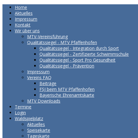
Home
Aktuelles
Impressum
Kontakt
Wir über uns
MTV-Vereinsführung
Qualitätssiegel - MTV Pfaffenhofen
Qualitätssiegel - Integration durch Sport
Qualitätssiegel - Zertifizierte Schwimmschule
Qualitätssiegel - Sport Pro Gesundheit
Qualitätssiegel - Prävention
Impressum
Vereins FAQ
Beiträge
FSJ beim MTV Pfaffenhofen
Bayerische Ehrenamtskarte
MTV Downloads
Termine
Login
Waldspielplatz
Aktuelles
Speisekarte
Tageskarte