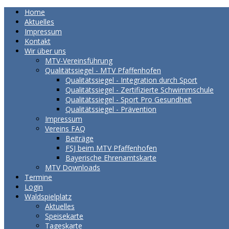
Home
Aktuelles
Impressum
Kontakt
Wir über uns
MTV-Vereinsführung
Qualitätssiegel - MTV Pfaffenhofen
Qualitätssiegel - Integration durch Sport
Qualitätssiegel - Zertifizierte Schwimmschule
Qualitätssiegel - Sport Pro Gesundheit
Qualitätssiegel - Prävention
Impressum
Vereins FAQ
Beiträge
FSJ beim MTV Pfaffenhofen
Bayerische Ehrenamtskarte
MTV Downloads
Termine
Login
Waldspielplatz
Aktuelles
Speisekarte
Tageskarte