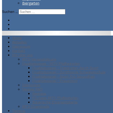
Biergarten
Suchen ...
Home
Aktuelles
Impressum
Kontakt
Wir über uns
MTV-Vereinsführung
Qualitätssiegel - MTV Pfaffenhofen
Qualitätssiegel - Integration durch Sport
Qualitätssiegel - Zertifizierte Schwimmschule
Qualitätssiegel - Sport Pro Gesundheit
Qualitätssiegel - Prävention
Impressum
Vereins FAQ
Beiträge
FSJ beim MTV Pfaffenhofen
Bayerische Ehrenamtskarte
MTV Downloads
Termine