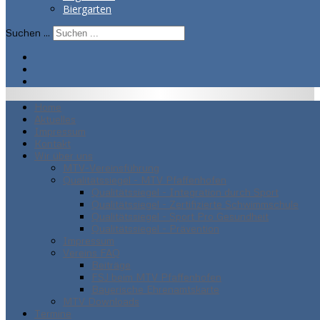
Biergarten
Suchen ...
Home
Aktuelles
Impressum
Kontakt
Wir über uns
MTV-Vereinsführung
Qualitätssiegel - MTV Pfaffenhofen
Qualitätssiegel - Integration durch Sport
Qualitätssiegel - Zertifizierte Schwimmschule
Qualitätssiegel - Sport Pro Gesundheit
Qualitätssiegel - Prävention
Impressum
Vereins FAQ
Beiträge
FSJ beim MTV Pfaffenhofen
Bayerische Ehrenamtskarte
MTV Downloads
Termine