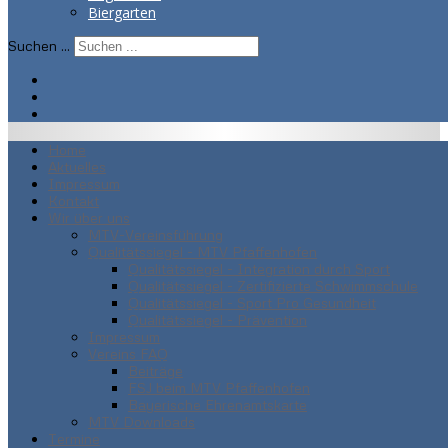
Biergarten
Suchen ...
Home
Aktuelles
Impressum
Kontakt
Wir über uns
MTV-Vereinsführung
Qualitätssiegel - MTV Pfaffenhofen
Qualitätssiegel - Integration durch Sport
Qualitätssiegel - Zertifizierte Schwimmschule
Qualitätssiegel - Sport Pro Gesundheit
Qualitätssiegel - Prävention
Impressum
Vereins FAQ
Beiträge
FSJ beim MTV Pfaffenhofen
Bayerische Ehrenamtskarte
MTV Downloads
Termine