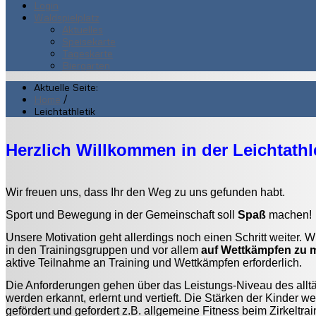
Login
Waldspielplatz
Aktuelles
Speisekarte
Tageskarte
Biergarten
Aktuelle Seite:
Home
/
Leichtathletik
Herzlich Willkommen in der Leichtathl
Wir freuen uns, dass Ihr den
We
g
zu uns gefunden habt.
S
port und Bewegung in der Gemeinschaft soll
Spaß
machen!
Unsere Motivation geht allerdings noch einen Schritt weiter. W
in den Trainingsgruppen und vor allem
auf Wettkämpfen zu 
aktive Teilnahme an Training und Wettkämpfen erforderlich.
Die Anforderungen gehen über das Leistungs-Niveau des alltäg
werden erkannt, erlernt und vertieft. Die Stärken der Kinder 
gefördert und gefordert z.B. allgemeine Fitness beim Zirkeltra