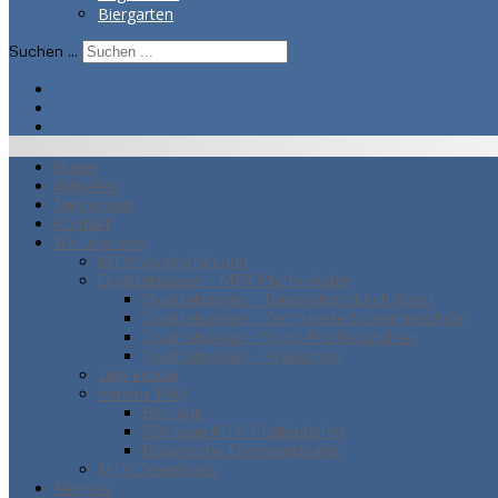
Biergarten
Suchen ...
Home
Aktuelles
Impressum
Kontakt
Wir über uns
MTV-Vereinsführung
Qualitätssiegel - MTV Pfaffenhofen
Qualitätssiegel - Integration durch Sport
Qualitätssiegel - Zertifizierte Schwimmschule
Qualitätssiegel - Sport Pro Gesundheit
Qualitätssiegel - Prävention
Impressum
Vereins FAQ
Beiträge
FSJ beim MTV Pfaffenhofen
Bayerische Ehrenamtskarte
MTV Downloads
Termine