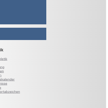
ik
letik
ung
eam
n
skalender
nisse
e
ortabzeichen