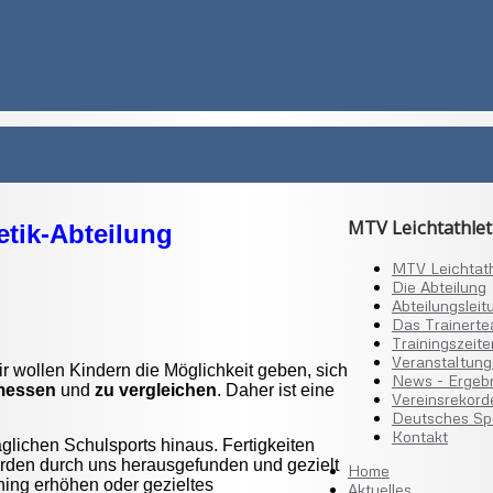
MTV Leichtathlet
etik-Abteilung
MTV Leichtath
Die Abteilung
Abteilungsleit
Das Trainert
Trainingszeite
Veranstaltung
ir wollen Kindern die Möglichkeit geben, sich
News - Ergeb
messen
und
zu vergleichen
. Daher ist eine
Vereinsrekord
Deutsches Sp
Kontakt
lichen Schulsports hinaus. Fertigkeiten
werden durch uns herausgefunden und gezielt
Home
ining erhöhen oder gezieltes
Aktuelles