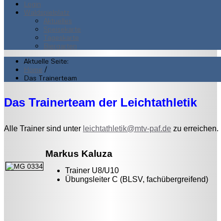
Login
Waldspielplatz
Aktuelles
Speisekarte
Tageskarte
Biergarten
Aktuelle Seite:
Home
/
Das Trainerteam
Das Trainerteam der Leichtathletik
Alle Trainer sind unter
leichtathletik@mtv-paf.de
zu erreichen.
Markus Kaluza
Trainer U8/U10
Übungsleiter C (BLSV, fachübergreifend)