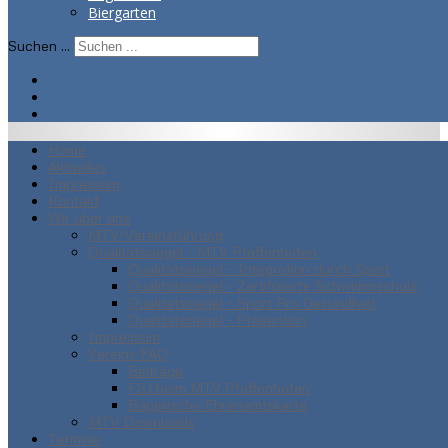
Biergarten
Suchen ...
Home
Aktuelles
Impressum
Kontakt
Wir über uns
MTV-Vereinsführung
Qualitätssiegel - MTV Pfaffenhofen
Qualitätssiegel - Integration durch Sport
Qualitätssiegel - Zertifizierte Schwimmschule
Qualitätssiegel - Sport Pro Gesundheit
Qualitätssiegel - Prävention
Impressum
Vereins FAQ
Beiträge
FSJ beim MTV Pfaffenhofen
Bayerische Ehrenamtskarte
MTV Downloads
Termine