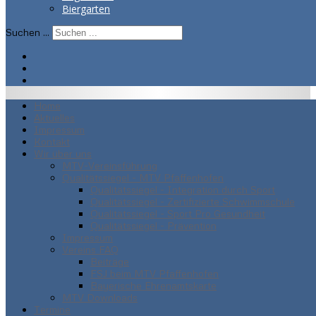
Biergarten
Suchen ...
Home
Aktuelles
Impressum
Kontakt
Wir über uns
MTV-Vereinsführung
Qualitätssiegel - MTV Pfaffenhofen
Qualitätssiegel - Integration durch Sport
Qualitätssiegel - Zertifizierte Schwimmschule
Qualitätssiegel - Sport Pro Gesundheit
Qualitätssiegel - Prävention
Impressum
Vereins FAQ
Beiträge
FSJ beim MTV Pfaffenhofen
Bayerische Ehrenamtskarte
MTV Downloads
Termine