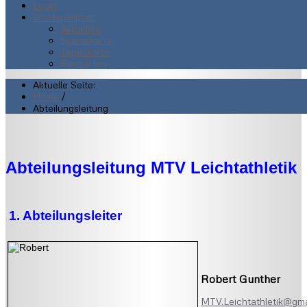
Login
Waldspielplatz
Aktuelles
Speisekarte
Tageskarte
Biergarten
Aktuelle Seite:
Home
/
Abteilungsleitung
Abteilungsleitung MTV Leichtathletik
1. Abteilungsleiter
Robert Gunther
MTV.Leichtathletik@gma