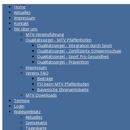
Home
Aktuelles
Impressum
Kontakt
Wir über uns
MTV-Vereinsführung
Qualitätssiegel - MTV Pfaffenhofen
Qualitätssiegel - Integration durch Sport
Qualitätssiegel - Zertifizierte Schwimmschule
Qualitätssiegel - Sport Pro Gesundheit
Qualitätssiegel - Prävention
Impressum
Vereins FAQ
Beiträge
FSJ beim MTV Pfaffenhofen
Bayerische Ehrenamtskarte
MTV Downloads
Termine
Login
Waldspielplatz
Aktuelles
Speisekarte
Tageskarte