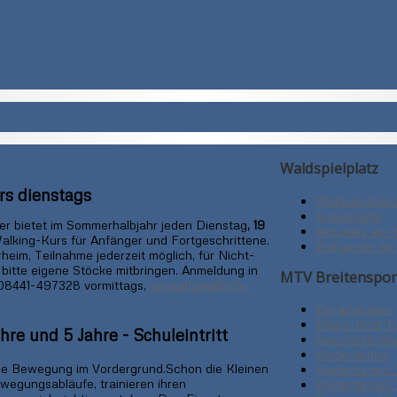
Waldspielplatz
s dienstags
Waldspielplat
Speisekarte
ner bietet im Sommerhalbjahr jeden Dienstag
, 19
Aktuelles am 
lking-Kurs für Anfänger und Fortgeschrittene.
Biergarten am
heim, Teilnahme jederzeit möglich, für Nicht-
 bitte eigene Stöcke mitbringen. Anmeldung in
MTV Breitenspor
08441-497328 vormittags,
verwaltung@mtv-
Einradgruppe
Eltern-Kind-T
hre und 5 Jahre - Schuleintritt
Geschicklichke
Kinderlaufen
die Bewegung im Vordergrund.Schon die Kleinen
Kinderturnen 
ewegungsabläufe, trainieren ihren
Kinderturnen 