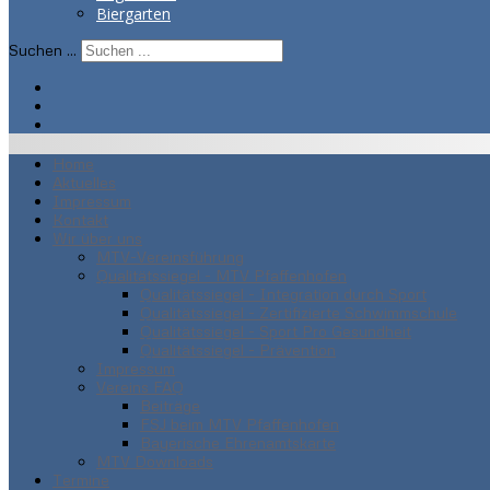
Biergarten
Suchen ...
Home
Aktuelles
Impressum
Kontakt
Wir über uns
MTV-Vereinsführung
Qualitätssiegel - MTV Pfaffenhofen
Qualitätssiegel - Integration durch Sport
Qualitätssiegel - Zertifizierte Schwimmschule
Qualitätssiegel - Sport Pro Gesundheit
Qualitätssiegel - Prävention
Impressum
Vereins FAQ
Beiträge
FSJ beim MTV Pfaffenhofen
Bayerische Ehrenamtskarte
MTV Downloads
Termine