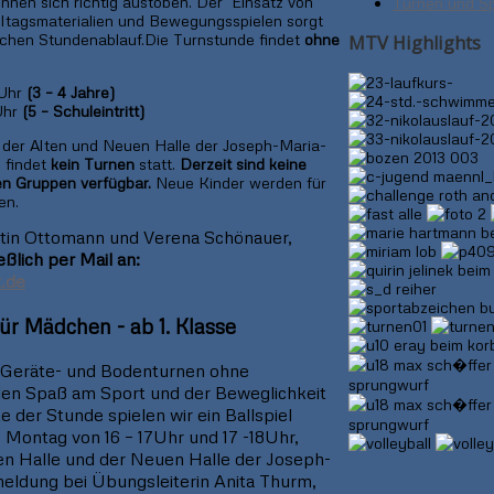
nnen sich richtig austoben. Der Einsatz von
Turnen und Sp
lltagsmaterialien und Bewegungsspielen sorgt
ichen Stundenablauf.Die Turnstunde findet
ohne
MTV Highlights
 Uhr
(3 – 4 Jahre)
Uhr
(5 – Schuleintritt)
 der Alten und Neuen Halle der Joseph-Maria-
 findet
kein Turnen
statt.
Derzeit sind keine
den Gruppen verfügbar.
Neue Kinder werden für
en.
stin Ottomann und Verena Schönauer,
ßlich per Mail an:
.de
ür Mädchen - ab 1. Klasse
Geräte- und Bodenturnen ohne
len Spaß am Sport und der Beweglichkeit
e der Stunde spielen wir ein Ballspiel
). Montag von 16 – 17Uhr und 17 -18Uhr,
en Halle und der Neuen Halle der Joseph-
eldung bei Übungsleiterin Anita Thurm,