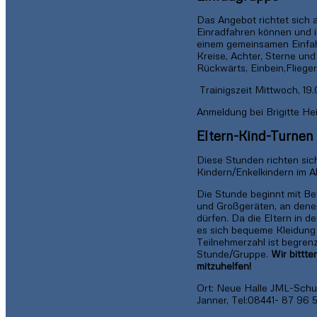
Das Angebot richtet sich a
Einradfahren können und i
einem gemeinsamen Einfah
Kreise, Achter, Sterne und
Rückwärts, Einbein,Flieger
Trainigszeit Mittwoch, 19.
Anmeldung bei Brigitte Hei
Eltern-Kind-Turnen
Diese Stunden richten sich
Kindern/Enkelkindern im A
Die Stunde beginnt mit Be
und Großgeräten, an denen 
dürfen. Da die Eltern in 
es sich bequeme Kleidung
Teilnehmerzahl ist begrenz
Stunde/Gruppe.
Wir bittt
mitzuhelfen!
Ort: Neue Halle JML-Schul
Janner, Tel:08441- 87 96 