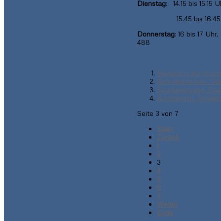
Dienstag
: 14.15 bis 15.15 
15.45 bis 16.45 U
Donnerstag
: 16 bis 17 Uhr
488
Bewegt in die Woc
Sportabzeichen_Sta
Sportlerehrung_Sta
Kurzbericht_SpoAb
Seite 3 von 7
Start
Zurück
1
2
3
4
5
6
7
Weiter
Ende