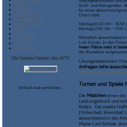
Gleichgewichtssinn und kö
Schach
Groß- und Kleingeräten, A
Schäfflertanz
für einen abwechslungsre
Schwimmen
Eltern statt.
Sportabzeichen
Montag:16.00 Uhr – 16.55
Stockschützen
Montag:17.00 Uhr – 17.55 
Tennis
Tischtennis
Monatlich abwechselnd in
Triathlon
Lutz Schule. In den Ferien
Volleyball
freien Plätze mehr in bei
Nikolauslauf
die Warteliste aufgenomm
Die Gelben Seiten des MTV
Übungsleiterinnen: Kri
Anfragen bitte ausschlie
Kindeturnen_mtv@gmx
Turnen und Spiele f
Einfach mal reinklicken...
Die
Mädchen
lernen das
Leistungsdruck und sol
finden. Die zweite Hälft
(Völkerball, Brennball 
abwechselnd in der Alt
Maria-Lutz-Schule. Anm