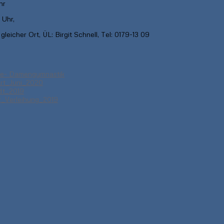
Uhr
hr,
, gleicher Ort, ÜL: Birgit Schnell, Tel: 0179-13 09
he- Damengymnastik
rt_Juni_2020
dt_2019
z_Verleihung_2019