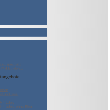
z
Waldspielplatz
 Waldspielplatz
tangebote
urnen
it und Spiel
3-4 Jahre
3-4 Jahre, ohne Eltern