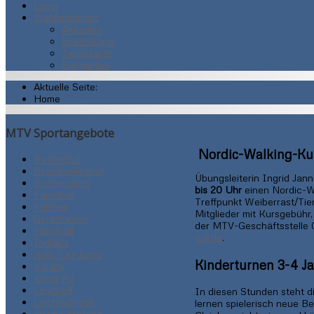
Login
Waldspielplatz
Aktuelles
Speisekarte
Tageskarte
Biergarten
Aktuelle Seite:
Home
MTV Sportangebote
Nordic-Walking-Kur
Basketball
Beachvolleyball
Übungsleiterin Ingrid Jan
Breitensport
bis 20 Uhr
einen Nordic-Wa
Faustball
Treffpunkt Weiberrast/Tier
Fußball
Mitglieder mit Kursgebühr,
Gerätturnen
der MTV-Geschäftsstelle 
Handball
paf.de
.
Indiaca
Judo / Ju-Jutsu
Kinderturnen 3-4 Ja
Karate
Kung-Fu
Lauftreff
In diesen Stunden steht 
Leichtathletik
lernen spielerisch neue B
Nordic Walking