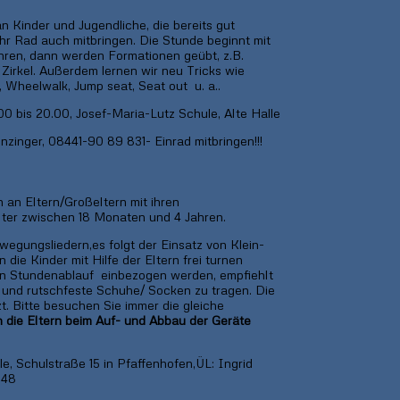
n Kinder und Jugendliche, die bereits gut
hr Rad auch mitbringen. Die Stunde beginnt mit
ren, dann werden Formationen geübt, z.B.
 Zirkel. Außerdem lernen wir neu Tricks wie
, Wheelwalk, Jump seat, Seat out u. a..
00 bis 20.00, Josef-Maria-Lutz Schule, Alte Halle
nzinger, 08441-90 89 831- Einrad mitbringen!!!
 an Eltern/Großeltern mit ihren
lter zwischen 18 Monaten und 4 Jahren.
wegungsliedern,es folgt der Einsatz von Klein-
die Kinder mit Hilfe der Eltern frei turnen
den Stundenablauf einbezogen werden, empfiehlt
 und rutschfeste Schuhe/ Socken zu tragen. Die
t. Bitte besuchen Sie immer die gleiche
en die Eltern beim Auf- und Abbau der Geräte
e, Schulstraße 15 in Pfaffenhofen,ÜL: Ingrid
548