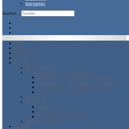
Biergarten
Suchen ...
Home
Aktuelles
Impressum
Kontakt
Wir über uns
MTV-Vereinsführung
Qualitätssiegel - MTV Pfaffenhofen
Qualitätssiegel - Integration durch Sport
Qualitätssiegel - Zertifizierte Schwimmschule
Qualitätssiegel - Sport Pro Gesundheit
Qualitätssiegel - Prävention
Impressum
Vereins FAQ
Beiträge
FSJ beim MTV Pfaffenhofen
Bayerische Ehrenamtskarte
MTV Downloads
Termine