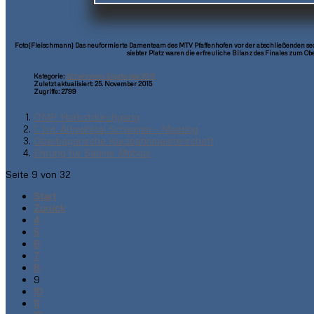
Foto(Fleischmann) Das neuformierte Damenteam des MTV Pfaffenhofen vor der abschließenden sechs
siebter Platz waren die erfreuliche Bilanz des Finales zum 
Kategorie:
Schwimmen Ergebnisse 2015
Zuletzt aktualisiert: 25. November 2015
Zugriffe: 2799
OMP Herbstdurchgang
1. Int. Altmühltal Schwimm - Meeting
Oberbayerische Kurzbahnmeisterschaft
Ehrung für Sabine Möbius
Seite 9 von 32
Start
Zurück
4
5
6
7
8
9
10
11