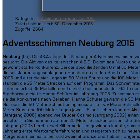
Kategorie:
Schwimmen Ergebnisse 2015
Zuletzt aktualisiert: 30. Dezember 2015
Zugriffe: 2664
Adventsschimmen Neuburg 2015
Neuburg (fle).
Die 43.Auflage des Neuburger Adventsschwimmen war m
besucht. Die Aktiven des italienischen A.S.D. Dolomitica Nuoto und
gewohnt starke Konkurrenz. Bei der abschließenden 6 mal 50 Meter g
die seit Jahren ungeschlagenen Hausherren an den Rand einer Ni
2005 und älter die vier Lagen im 50 Meter Sprint und die 100 Mete
standen die 25 Meter Strecken auf dem Programm. Das Schwimmtea
Teilnehmerfeld 35 Medaillen und erzielte bei mehr als der Hälfte de
Ergebnisse erzielte Hanna Schürer im Jahrgang 2003. Zusammen mi
sie die Konkurrenz nach Belieben. Hanna Schürer gewann die 50 Met
Nur über die 50 Meter Schmetterling musste sie Eva-Marie Schmeller 
Meter Brust und 100 Meter Lagen jeweils Silber sichern konnte. Als 
(Jahrgang 2008) ebenso wie Bruder Cosimo (Jahrgang 2002) einen 
erzielte Tim Siemermann auf den 25 Meter Strecken persönliche Be
Jahrgang 2005 bereits zwei Silbermedaillen gewinnen konnte, samm
Jahrgang erste Wettkampferfahrungen und steigerten sich zu neuen 
Morgenstern einmal Silber und zweimal Bronze und Fabian Tangerm