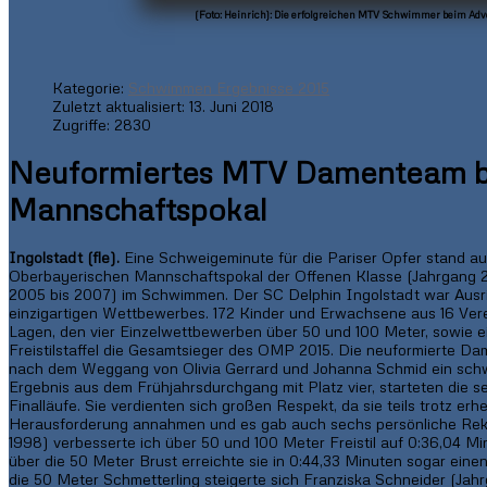
(Foto: Heinrich): Die erfolgreichen MTV Schwimmer beim A
Kategorie:
Schwimmen Ergebnisse 2015
Zuletzt aktualisiert: 13. Juni 2018
Zugriffe: 2830
Neuformiertes MTV Damenteam b
Mannschaftspokal
Ingolstadt (fle).
Eine Schweigeminute für die Pariser Opfer stand 
Oberbayerischen Mannschaftspokal der Offenen Klasse (Jahrgang 2
2005 bis 2007) im Schwimmen. Der SC Delphin Ingolstadt war Ausri
einzigartigen Wettbewerbes. 172 Kinder und Erwachsene aus 16 Verei
Lagen, den vier Einzelwettbewerben über 50 und 100 Meter, sowie 
Freistilstaffel die Gesamtsieger des OMP 2015. Die neuformierte 
nach dem Weggang von Olivia Gerrard und Johanna Schmid ein schw
Ergebnis aus dem Frühjahrsdurchgang mit Platz vier, starteten die 
Finalläufe. Sie verdienten sich großen Respekt, da sie teils trotz er
Herausforderung annahmen und es gab auch sechs persönliche Reko
1998) verbesserte ich über 50 und 100 Meter Freistil auf 0:36,04 Min
über die 50 Meter Brust erreichte sie in 0:44,33 Minuten sogar eine
die 50 Meter Schmetterling steigerte sich Franziska Schneider (Ja