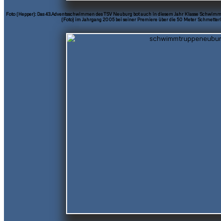
Foto (Hepper): Das 43.Adventsschwimmen des TSV Neuburg bot auch in diesem Jahr Klasse Schwimm
(Foto) im Jahrgang 2005 bei seiner Premiere über die 50 Meter Schmetterl