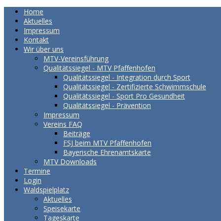
Home
Aktuelles
Impressum
Kontakt
Wir über uns
MTV-Vereinsführung
Qualitätssiegel - MTV Pfaffenhofen
Qualitätssiegel - Integration durch Sport
Qualitätssiegel - Zertifizierte Schwimmschule
Qualitätssiegel - Sport Pro Gesundheit
Qualitätssiegel - Prävention
Impressum
Vereins FAQ
Beiträge
FSJ beim MTV Pfaffenhofen
Bayerische Ehrenamtskarte
MTV Downloads
Termine
Login
Waldspielplatz
Aktuelles
Speisekarte
Tageskarte