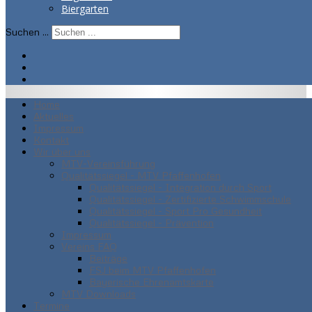
Biergarten
Suchen ...
Home
Aktuelles
Impressum
Kontakt
Wir über uns
MTV-Vereinsführung
Qualitätssiegel - MTV Pfaffenhofen
Qualitätssiegel - Integration durch Sport
Qualitätssiegel - Zertifizierte Schwimmschule
Qualitätssiegel - Sport Pro Gesundheit
Qualitätssiegel - Prävention
Impressum
Vereins FAQ
Beiträge
FSJ beim MTV Pfaffenhofen
Bayerische Ehrenamtskarte
MTV Downloads
Termine