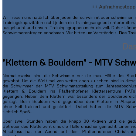
++ Aufnahmestopp
Wir freuen uns natürlich über jeden der schwimmt oder schwimmen 
Trainingskapazitäten nicht jedem ein Trainingsangebot unterbreiten
ausgebucht und unsere Trainingsgruppen mehr als voll. Daher können
Schwimmeranfragen annehmen. Wir bitten um Verständnis.
Das Tra
Das Prot
"Klettern & Bouldern" - MTV Schwi
Normalerweise sind die Schwimmer nur die max. Höhe des Start
gewohnt. Um die Welt mal von weiter oben zu sehen, sind in dies
die Schwimmer der MTV Schwimmabteilung zum Jahresabschlu
Klettern & Bouldern ins Pfaffenhofener Kletterzentrum PAF
gegangen. Neben dem Klettern war besonders der Boulderbereich
gefragt. Beim Bouldern wird gegenüber dem Klettern in Abspru
ohne Seil trainiert und geklettert. Dabei hatten die MTV Sch
sichtlich Spaß….
Über zwei Stunden haben die knapp 30 Aktiven und die gedu
Betreuer des Kletterzentrums die Halle unsicher gemacht. Einen w
Abschluss hat der Abend auf dem Pfaffenhofener Christkinde