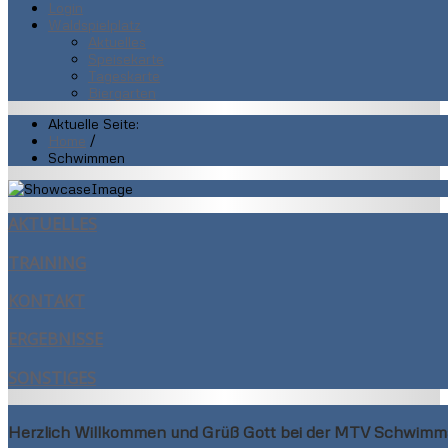
Login
Waldspielplatz
Aktuelles
Speisekarte
Tageskarte
Biergarten
Aktuelle Seite:
Home
/
Schwimmen
AKTUELLES
TRAINING
KONTAKT
ERGEBNISSE
SONSTIGES
Herzlich Willkommen und Grüß Gott bei der MTV Schwimm