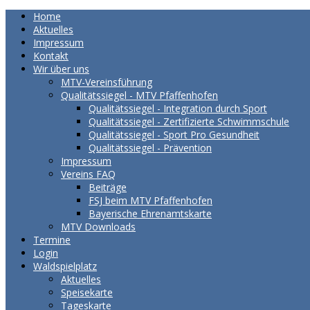
Home
Aktuelles
Impressum
Kontakt
Wir über uns
MTV-Vereinsführung
Qualitätssiegel - MTV Pfaffenhofen
Qualitätssiegel - Integration durch Sport
Qualitätssiegel - Zertifizierte Schwimmschule
Qualitätssiegel - Sport Pro Gesundheit
Qualitätssiegel - Prävention
Impressum
Vereins FAQ
Beiträge
FSJ beim MTV Pfaffenhofen
Bayerische Ehrenamtskarte
MTV Downloads
Termine
Login
Waldspielplatz
Aktuelles
Speisekarte
Tageskarte