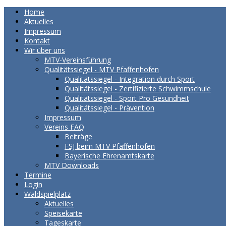
Home
Aktuelles
Impressum
Kontakt
Wir über uns
MTV-Vereinsführung
Qualitätssiegel - MTV Pfaffenhofen
Qualitätssiegel - Integration durch Sport
Qualitätssiegel - Zertifizierte Schwimmschule
Qualitätssiegel - Sport Pro Gesundheit
Qualitätssiegel - Prävention
Impressum
Vereins FAQ
Beiträge
FSJ beim MTV Pfaffenhofen
Bayerische Ehrenamtskarte
MTV Downloads
Termine
Login
Waldspielplatz
Aktuelles
Speisekarte
Tageskarte