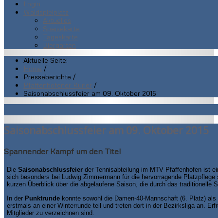
Login
Waldspielplatz
Aktuelles
Speisekarte
Tageskarte
Biergarten
Aktuelle Seite:
Home
/
Presseberichte
/
Pfaffenhofener Kurier
/
Saisonabschlussfeier am 09. Oktober 2015
Saisonabschlussfeier am 09. Oktober 2015
Spannender Kampf um den Titel
Die
Saisonabschlussfeier
der Tennisabteilung im MTV Pfaffenhofen ist e
sich besonders bei Ludwig Zimmermann für die hervorragende Platzpflege s
kurzen Überblick über die abgelaufene Saison, die durch das traditionelle Sc
In der
Punktrunde
konnte sowohl die Damen-40-Mannschaft (6. Platz) als 
erstmals an einer Winterrunde teil und treten dort in der Bezirksliga an. 
Mitglieder zu verzeichnen sind.