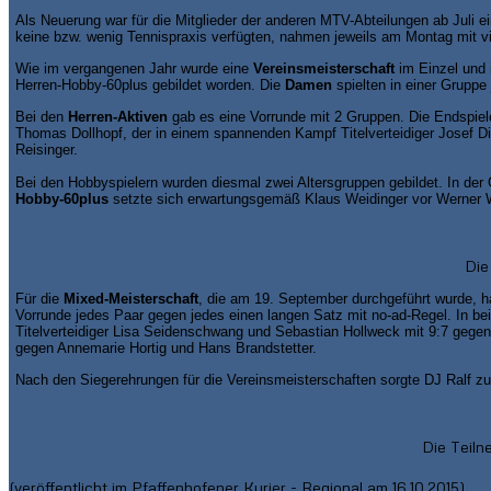
Als Neuerung war für die Mitglieder der anderen MTV-Abteilungen ab Juli e
keine bzw. wenig Tennispraxis verfügten, nahmen jeweils am Montag mit vie
Wie im vergangenen Jahr wurde eine
Vereinsmeisterschaft
im Einzel und 
Herren-Hobby-60plus gebildet worden. Die
Damen
spielten in einer Grupp
Bei den
Herren-Aktiven
gab es eine Vorrunde mit 2 Gruppen. Die Endspiel
Thomas Dollhopf, der in einem spannenden Kampf Titelverteidiger Josef Di
Reisinger.
Bei den Hobbyspielern wurden diesmal zwei Altersgruppen gebildet. In de
Hobby-60plus
setzte sich erwartungsgemäß Klaus Weidinger vor Werner 
Die
Für die
Mixed-Meisterschaft
, die am 19. September durchgeführt wurde, h
Vorrunde jedes Paar gegen jedes einen langen Satz mit no-ad-Regel. In b
Titelverteidiger Lisa Seidenschwang und Sebastian Hollweck mit 9:7 gegen
gegen Annemarie Hortig und Hans Brandstetter.
Nach den Siegerehrungen für die Vereinsmeisterschaften sorgte DJ Ralf zu
Die Teiln
(veröffentlicht im Pfaffenhofener Kurier - Regional am 16.10.2015)