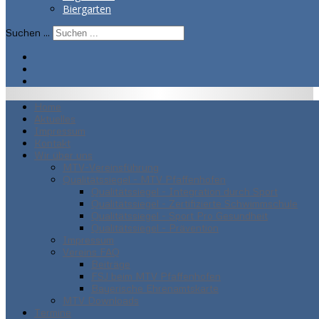
Biergarten
Suchen ...
Home
Aktuelles
Impressum
Kontakt
Wir über uns
MTV-Vereinsführung
Qualitätssiegel - MTV Pfaffenhofen
Qualitätssiegel - Integration durch Sport
Qualitätssiegel - Zertifizierte Schwimmschule
Qualitätssiegel - Sport Pro Gesundheit
Qualitätssiegel - Prävention
Impressum
Vereins FAQ
Beiträge
FSJ beim MTV Pfaffenhofen
Bayerische Ehrenamtskarte
MTV Downloads
Termine